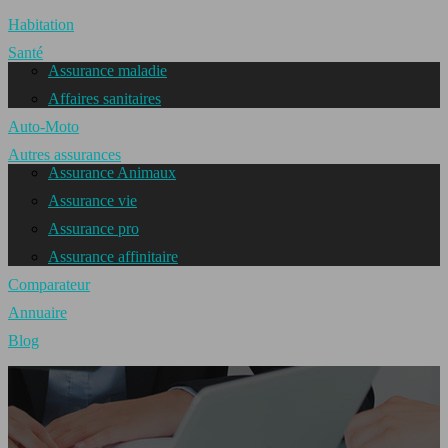
Habitation
Santé
Assurance maladie
Affaires sanitaires
Auto-Moto
Autres assurances
Assurance Animaux
Assurance vie
Assurance pro
Assurance affinitaire
Comparateur
Annuaire
Blog