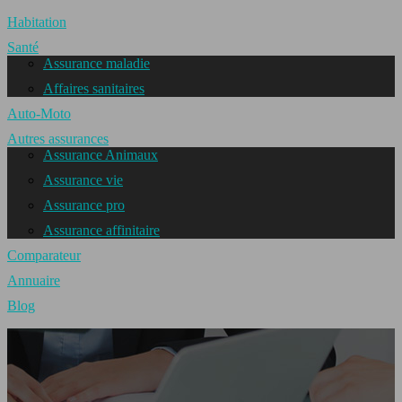
Habitation
Santé
Assurance maladie
Affaires sanitaires
Auto-Moto
Autres assurances
Assurance Animaux
Assurance vie
Assurance pro
Assurance affinitaire
Comparateur
Annuaire
Blog