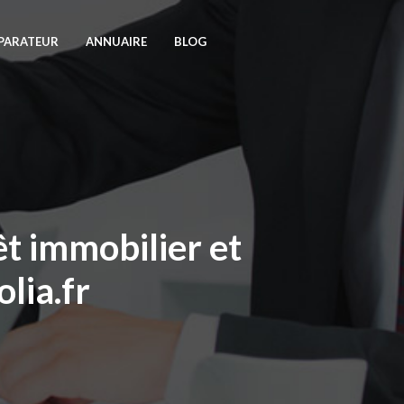
PARATEUR
ANNUAIRE
BLOG
t immobilier et
lia.fr