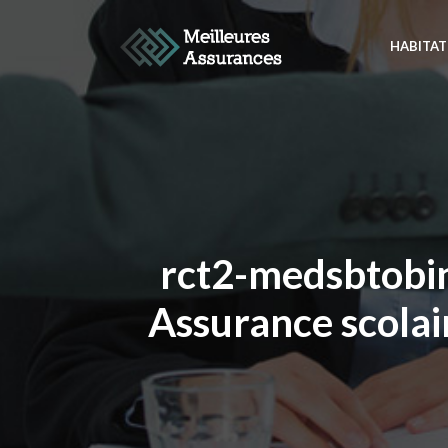
HABITAT
rct2-medsbtobins
Assurance scolai