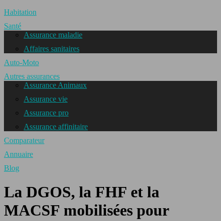
Habitation
Santé
Assurance maladie
Affaires sanitaires
Auto-Moto
Autres assurances
Assurance Animaux
Assurance vie
Assurance pro
Assurance affinitaire
Comparateur
Annuaire
Blog
La DGOS, la FHF et la
MACSF mobilisées pour