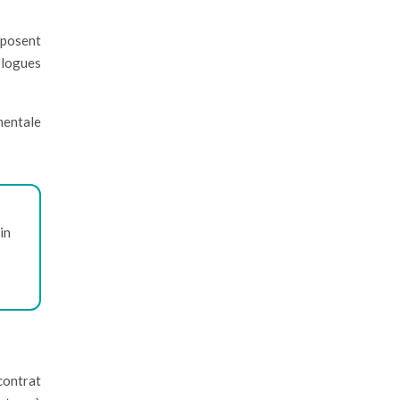
oposent
ologues
mentale
in
contrat