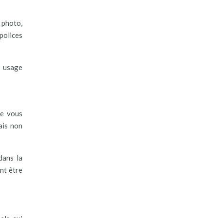
 photo,
polices
e usage
de vous
ais non
dans la
nt être