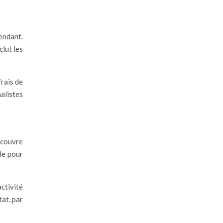
pendant.
clut les
frais de
alistes
 couvre
le pour
activité
tat, par