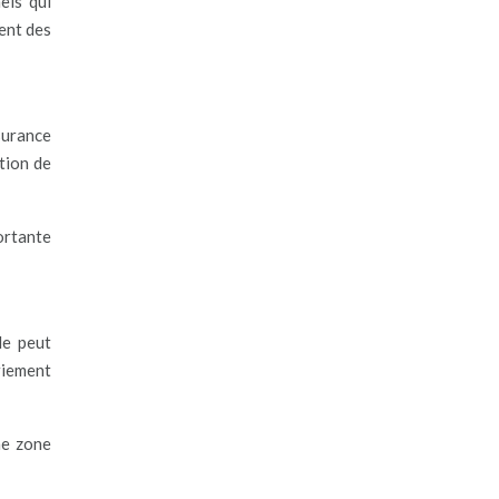
els qui
ent des
surance
tion de
portante
de peut
riement
ne zone