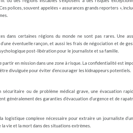
lit ou des régions instables s’exposent à des risques exceptionn
Ces polices, souvent appelées « assurances grands reporters », inclu
mes.
tes dans certaines régions du monde ne sont pas rares. Une as
d’une éventuelle rançon, et aussi les frais de négociation et de ges
sychologique post-libération pour le journaliste et sa famille.
de partir en mission dans une zone à risque. La confidentialité est im
 être divulguée pour éviter d’encourager les kidnappeurs potentiels.
on sécuritaire ou de problème médical grave, une évacuation rapi
luent généralement des garanties d’évacuation d’urgence et de rapat
 la logistique complexe nécessaire pour extraire un journaliste d’u
 la vie et la mort dans des situations extrèmes.